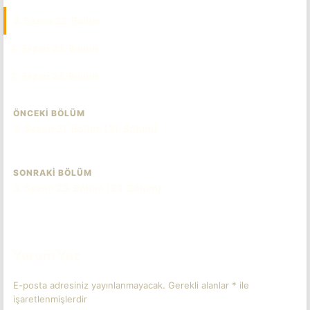
3. Sezon 22. Bölüm
CC
3. Sezon 23. Bölüm
CC
3. Sezon 24. Bölüm
CC
ÖNCEKI BÖLÜM
3. Sezon 21. Bölüm (21. Bölüm)
SONRAKI BÖLÜM
3. Sezon 23. Bölüm (23. Bölüm)
Yorum Yaz
E-posta adresiniz yayınlanmayacak.
Gerekli alanlar
*
ile
işaretlenmişlerdir