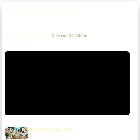
Nanatsu no Taizai izle
Nanatsu no Taizai
3. Sezon 22. Bölüm
(22. Bölüm)
DIZI SAYFASINA GIT
Nanatsu no Taizai