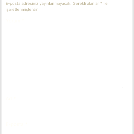
E-posta adresiniz yayınlanmayacak.
Gerekli alanlar
*
ile
işaretlenmişlerdir
Yorum
*
Ad
*
E-posta
*