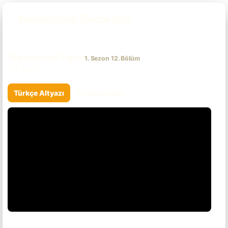
Nanatsu no Taizai izle
Nanatsu no Taizai
1. Sezon 12. Bölüm
(12. Bölüm)
Türkçe Altyazı
Türkçe Dublaj