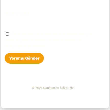
İnternet sitesi
Daha sonraki yorumlarımda kullanılması için
adım, e-posta adresim ve site adresim bu
tarayıcıya kaydedilsin.
© 2026 Nanatsu no Taizai izle
güvenilir casino siteleri
-
1xbet giriş