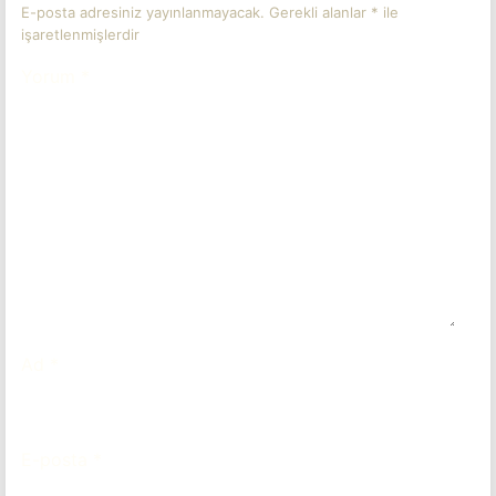
E-posta adresiniz yayınlanmayacak.
Gerekli alanlar
*
ile
işaretlenmişlerdir
Yorum
*
Ad
*
E-posta
*